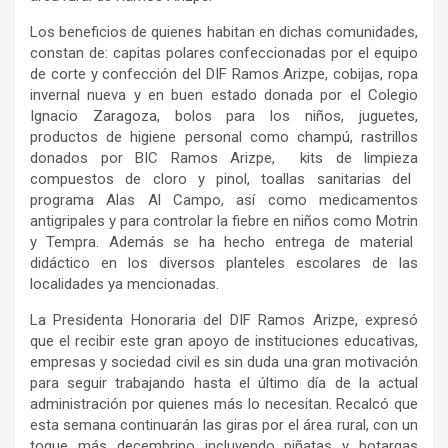
Los beneficios
de
quienes habitan en dichas comunidades,
constan de: capitas polares confeccionadas por el equipo
de corte y
confección
del DIF Ramos Arizpe,
cobijas
, ropa
invernal nueva y en buen estado donada por el Colegio
Ignacio Zaragoza, bolos para los niños, juguetes,
productos de higiene personal como champú, rastrillos
donados por BIC Ramos Arizpe, kits de
limpieza
compuestos de cloro y pinol, toallas sanitarias del
programa Alas Al Campo, así como medicamentos
antigripales y para controlar la fiebre en niños como
Motrin
y
Tempra
. Además se ha hecho entrega de material
didáctico en los diversos planteles escolares de las
localidades ya mencionadas.
La Presidenta Honoraria del DIF Ramos Arizpe
,
expresó
que el recibir este gran apoyo de
instituciones
educativas,
empresas y sociedad civil es sin duda una gran motivación
para seguir trabajando hasta el último día de la actual
administración por quienes más lo necesitan. Recalcó que
esta semana continuarán las giras por el área rural
,
con un
toque más decembrino incluyendo piñatas y botargas