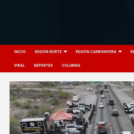
Skip
to
content
8columnas
8columnas
INICIO
REGIÓN NORTE
REGIÓN CARBONIFERA
R
VIRAL
DEPORTES
COLUMNA