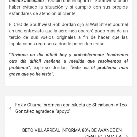
cliente adecuado”.
Añadió que indagará si Southwest pudo
haber evitado la situación y si cumplió con sus propios
estándares de atención al cliente.
El CEO de Southwest Bob Jordan dijo al Wall Street Journal
en una entrevista que la aerolínea operará poco más de un
tercio de sus vuelos originales a fin de hacer que las
tripulaciones regresen a donde necesiten estar.
“
Tuvimos un día difícil hoy y probablemente tendremos
otro día difícil mañana a medida que resolvemos el
problema”
, expresó Jordan.
“Este es el problema más
grave que yo he visto”.
Navegación
Fox y Chumel bromean con silueta de Sheinbaum y Teo
de
González agradece “apoyo”
entradas
BETO VILLARREAL INFORMA 80% DE AVANCE EN
CENTRO PARA LA