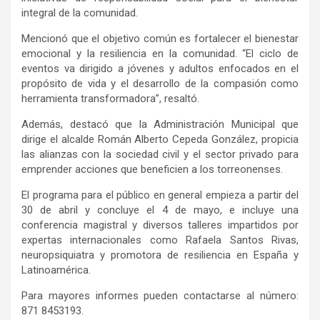
integral de
la
comunidad
.
Mencionó que
el objetivo
común es
fortalecer el bienestar
emocional y la resiliencia en la comunidad
.
“El
ciclo de
eventos
va
dirigido a jóvenes y adultos enfocados en el
propósito de vida y el desarrollo de la compasión como
herramienta transformadora
”, resaltó.
Además, destacó que la Administración Municipal que
dirige el alcalde Román Alberto Cepeda González, propicia
las alianzas con la sociedad civil y el sector privado para
emprender acciones que beneficien a los torreonenses.
El programa
para el público en general
empieza
a partir de
l
30 de abril
y concluye el 4 de mayo
, e
i
ncluye una
conferencia magistral y diversos talleres impartidos por
expertas internacionales
como
Rafaela Santos Rivas
,
neuropsiquiatra y promotora de resiliencia en España y
Latinoamérica
.
Para mayores informes pueden contactarse al número:
871 8453193.