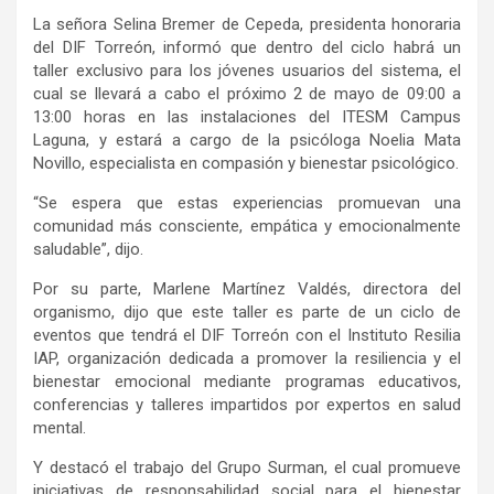
La señora Selina Bremer de
Cepeda, presidenta
honoraria
del DIF Torreón,
informó
que dentro del ciclo
habrá un
taller
exclusivo
para los jóvenes usuarios del sistema
, el
cual
se llevará a cabo el próximo 2 de mayo
de 09
:00
a
13:00 horas en las instalaciones del
ITESM Campus
Laguna
,
y
estará a cargo de la psicóloga N
oelia Mata
Novillo
,
especialista en compasión y bienestar psicológico.
“
Se espera que estas experiencias promuevan una
comunidad más consciente, empática y emocionalmente
saludable
”,
dijo
.
Por su parte, Marlene Martínez Valdés, directora del
organismo, dijo que este taller es parte de un ciclo de
eventos que tendrá el DIF Torreón con el
Instituto Resilia
IAP
,
organización dedicada a promover la resiliencia y el
bienestar emocional mediante programas educativos,
conferencias y talleres impartidos por expertos en salud
mental.
Y destacó el trabajo de
l Grupo Surman,
el cual
promueve
iniciativas de responsabilidad social
para
el bienestar