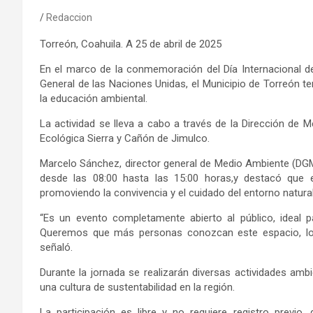
Redaccion
Torreón, Coahuila
. A
25
de
abril
de 202
5
En el marco de la conmemoración del Día
Internacional de
General de las Naciones Unidas, el Municipio de Torreón
t
la educación ambiental.
La actividad
se lleva a cabo a través de la Dirección de 
Ecológica Sierra y Cañón de Jimulco
.
Marcelo Sánchez,
director g
eneral de Medio Ambiente (DG
desde
las
08
:00
hasta
las
15:
00
horas
,
y
destacó
que
e
promoviendo la convivencia y el cuidado del entorno natural
“Es un evento completamente abierto al público, ideal p
Queremos que más personas conozcan este espacio, lo v
señaló
.
Durante la jornada se realizarán diversas actividades ambi
una cultura de sustentabilidad en la región.
La participación es libre y no requiere registro previo
, 