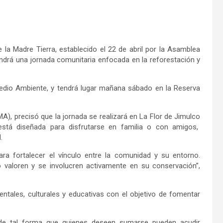
 l
a Madre Tierra,
establecido el 22 de abril por la Asamblea
endrá una
jornada comunitaria enfocada en la reforestación y
Medio Ambiente, y
tendrá lugar
mañana
sábado
en la Reserva
MA)
, precisó que la jornada se realizará en L
a Flor de Jimulco
stá diseñada para disfrutarse en familia o con amigos,
.
ara fortalecer el vínculo entre la comunidad y su entorno.
aloren y se involucren activamente en su conservación”,
entales, culturales y educativas con el objetivo de fomentar
de tal forma que
quienes deseen sumarse pueden acudir