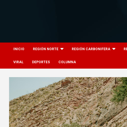
Skip
to
content
8columnas
8columnas
INICIO
REGIÓN NORTE
REGIÓN CARBONIFERA
R
VIRAL
DEPORTES
COLUMNA