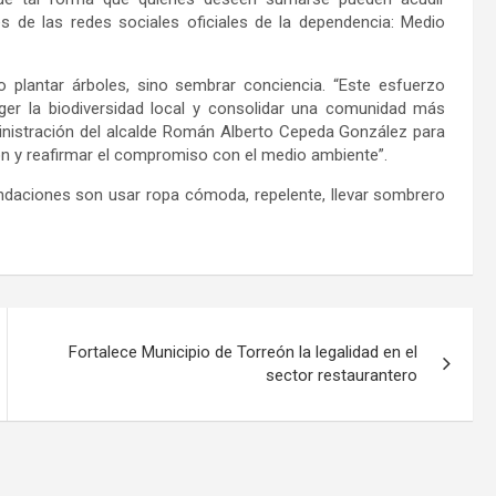
s de las redes sociales oficiales de la
dependencia
: Medio
o plantar árboles,
sino
sembrar conciencia.
“
Este esfuerzo
er la biodiversidad local y consolidar una comunidad más
inistración del alcalde Román Alberto Cepeda
González
para
ión y reafirmar el compromiso con el medio ambiente
”.
endaciones son u
sar ropa cómoda
,
repelente,
lleva
r
sombrero
Fortalece Municipio de Torreón la legalidad en el
sector restaurantero