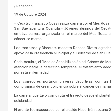
Redaccion
19
de
Octubre
202
4
–
Cecytec Francisco
Coss
realiza carrera por el Mes Rosa
San
Buenaventura
, Coahuila.
–
Jóvenes
alumnos del Cecyt
emotiva carrera organizada en el marco del Mes Rosa, una
cáncer de mama.
Los maestros y Directora maestra Rosario Rivera
agrade
apoyo de la Presidencia Municipal y el Gobierno de San Bu
Cada octubre, el “Mes de Sensibilización del Cáncer de Mam
atención hacia la detección temprana, el tratamiento ade
por esta enfermedad.
Los corredores portaron playeras deportivas
con
un l
compromiso de crear conciencia sobre el cáncer de mama y
La carrera, que tuvo como ruta el trayecto desde el plantel
solidaridad.
El evento fue inaugurado
por el alcalde Hugo Iván Lozano