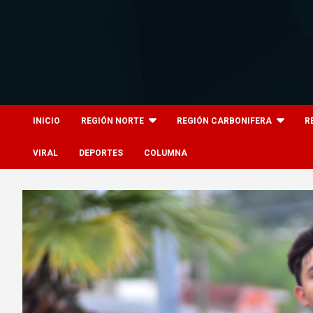
Skip
to
content
8columnas
8columnas
INICIO
REGIÓN NORTE
REGIÓN CARBONIFERA
R
VIRAL
DEPORTES
COLUMNA