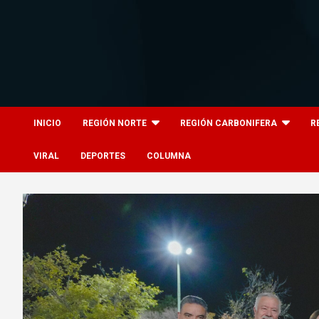
Skip
to
content
8columnas
8columnas
INICIO
REGIÓN NORTE
REGIÓN CARBONIFERA
R
VIRAL
DEPORTES
COLUMNA