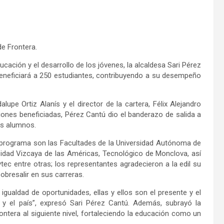
de Frontera.
ión y el desarrollo de los jóvenes, la alcaldesa Sari Pérez
beneficiará a 250 estudiantes, contribuyendo a su desempeño
pe Ortiz Alanís y el director de la cartera, Félix Alejandro
iones beneficiadas, Pérez Cantú dio el banderazo de salida a
los alumnos.
e programa son las Facultades de la Universidad Autónoma de
sidad Vizcaya de las Américas, Tecnológico de Monclova, así
tec entre otras; los representantes agradecieron a la edil su
sobresalir en sus carreras.
gualdad de oportunidades, ellas y ellos son el presente y el
 el país”, expresó Sari Pérez Cantú. Además, subrayó la
ontera al siguiente nivel, fortaleciendo la educación como un