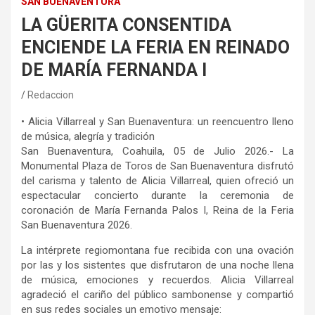
SAN BUENAVENTURA
LA GÜERITA CONSENTIDA
ENCIENDE LA FERIA EN REINADO
DE MARÍA FERNANDA I
Redaccion
•
Alicia Villarreal y San Buenaventura: un reencuentro lleno
de música, alegría y tradición
San Buenaventura, Coahuila, 0
5
de Julio 2026.-
La
Monumental Plaza de Toros de San Buenaventura
disfrutó
del
carisma y talento de Alicia Villarreal, quien ofreció un
espectacular concierto durante la ceremonia de
coronación de María Fernanda Palos I, Reina de la Feria
San Buenaventura 2026.
La intérprete regiomontana fue recibida con una ovación
por
las y los
sistentes
que disfrutaron de una noche llena
de música, emociones y recuerdos. Alicia Villarreal
agradeció el cariño del público
sambonense
y compartió
en sus redes sociales un emotivo mensaje: