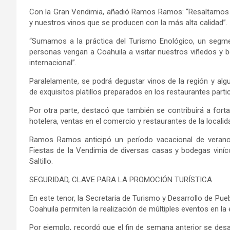
Con la Gran Vendimia, añadió Ramos Ramos: “Resaltamos e
y nuestros vinos que se producen con la más alta calidad”.
“Sumamos a la práctica del Turismo Enológico, un segm
personas vengan a Coahuila a visitar nuestros viñedos y 
internacional”.
Paralelamente, se podrá degustar vinos de la región y algu
de exquisitos platillos preparados en los restaurantes partic
Por otra parte, destacó que también se contribuirá a fort
hotelera, ventas en el comercio y restaurantes de la localid
Ramos Ramos anticipó un período vacacional de verano
Fiestas de la Vendimia de diversas casas y bodegas viníco
Saltillo.
SEGURIDAD, CLAVE PARA LA PROMOCIÓN TURÍSTICA
En este tenor, la Secretaria de Turismo y Desarrollo de Pue
Coahuila permiten la realización de múltiples eventos en la 
Por ejemplo, recordó que el fin de semana anterior se desa