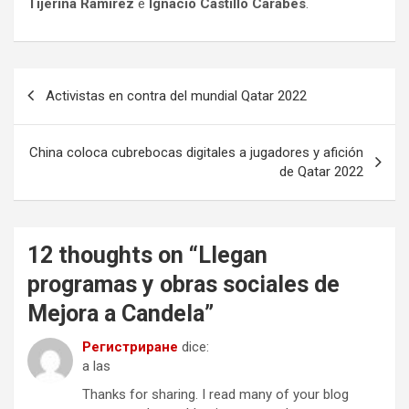
Tijerina Ramírez
e
Ignacio Castillo Carabes
.
Navegación
Activistas en contra del mundial Qatar 2022
de
entradas
China coloca cubrebocas digitales a jugadores y afición
de Qatar 2022
12 thoughts on “
Llegan
programas y obras sociales de
Mejora a Candela
”
Регистриране
dice:
a las
Thanks for sharing. I read many of your blog