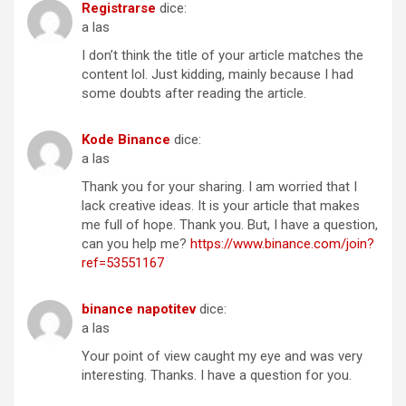
Registrarse
dice:
a las
I don’t think the title of your article matches the
content lol. Just kidding, mainly because I had
some doubts after reading the article.
Kode Binance
dice:
a las
Thank you for your sharing. I am worried that I
lack creative ideas. It is your article that makes
me full of hope. Thank you. But, I have a question,
can you help me?
https://www.binance.com/join?
ref=53551167
binance napotitev
dice:
a las
Your point of view caught my eye and was very
interesting. Thanks. I have a question for you.