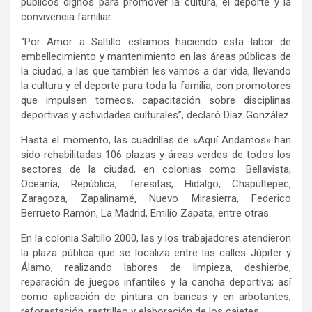
públicos dignos para promover la cultura, el deporte y la
convivencia familiar.
“Por Amor a Saltillo estamos haciendo esta labor de
embellecimiento y mantenimiento en las áreas públicas de
la ciudad, a las que también les vamos a dar vida, llevando
la cultura y el deporte para toda la familia, con promotores
que impulsen torneos, capacitación sobre disciplinas
deportivas y actividades culturales”, declaró Díaz González.
Hasta el momento, las cuadrillas de «Aquí Andamos» han
sido rehabilitadas 106 plazas y áreas verdes de todos los
sectores de la ciudad, en colonias como: Bellavista,
Oceanía, República, Teresitas, Hidalgo, Chapultepec,
Zaragoza, Zapalinamé, Nuevo Mirasierra, Federico
Berrueto Ramón, La Madrid, Emilio Zapata, entre otras.
En la colonia Saltillo 2000, las y los trabajadores atendieron
la plaza pública que se localiza entre las calles Júpiter y
Álamo, realizando labores de limpieza, deshierbe,
reparación de juegos infantiles y la cancha deportiva; así
como aplicación de pintura en bancas y en arbotantes;
reforestación, rastrilleo y elaboración de los cajetes.