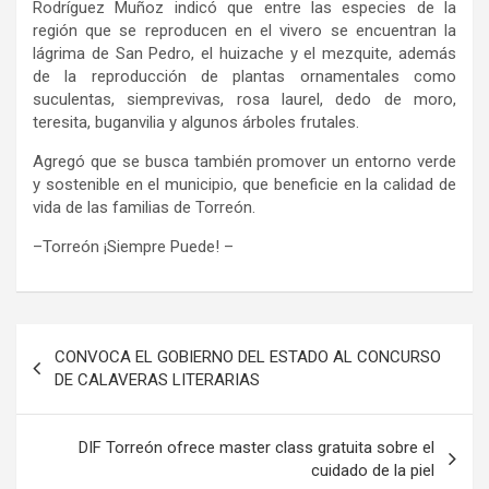
Rodríguez Muñoz i
ndicó que e
ntre las especies
de la
región
que se reproducen en el vivero se encuentran la
lágrima de San Pedro, el huizache y el mezquite,
además
de la reproducción de plantas ornamentales como
suculentas, siemprevivas, rosa laurel, dedo de moro,
teresita
,
buganvilia
y
algunos árboles frutales.
Agregó
que
se busca también
promover un entorno verde
y sostenible en el municipio
, que beneficie en
la calidad de
vida de l
as familias
de Torreón.
–
Torreón ¡Siempre Puede!
–
Navegación
CONVOCA EL GOBIERNO DEL ESTADO AL CONCURSO
de
DE CALAVERAS LITERARIAS
entradas
DIF Torreón ofrece master class gratuita sobre el
cuidado de la piel