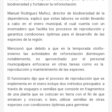
biodiversidad y fortalecer la reforestación
.
Manuel Rodríguez Muñoz, director de biodiversidad de la
dependencia, ex
plicó que estas labores se están llevando
a cabo en el vivero municipal, el cual cuenta con un
invernadero que facilita los procesos de reproducción y
garantiza condiciones óptimas para el desarrollo de las
especies
de la región
.
M
encionó que debido a
que en
la temporada otoño-
invierno las actividades de reforestación disminuyen
notablemente
,
es aprovechado por e
l personal
municipal
para enfocarse en otras tareas como
es
la
reproducción y mantenimiento de las especies.
El funcionario
dijo
que e
l proceso de reproducción que se
implementa en el vivero incluye dos métodos principales
:
a
través de esquejes
o semillas
que consiste
en fragmentos
de una planta que se colocan en tierra con el fin de que
enra
í
cen
y crezcan
, o bien,
utilizar semillas de otras
especies
con condiciones óptimas para germinar.