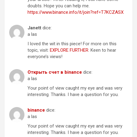
doubts. Hope you can help me.
https://www.binance.info/it/join?ref=T7KCZASX
Janett
dice:
a las
I loved the wit in this piece! For more on this
topic, visit:
EXPLORE FURTHER
. Keen to hear
everyone’s views!
Открыть счет в binance
dice:
a las
Your point of view caught my eye and was very
interesting. Thanks. I have a question for you.
binance
dice:
a las
Your point of view caught my eye and was very
interesting. Thanks. I have a question for you.