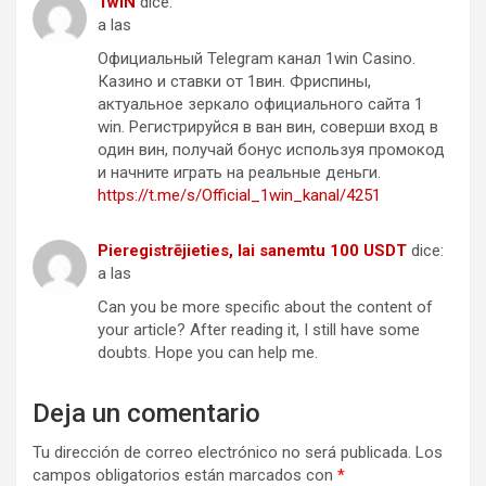
1wIN
dice:
a las
Официальный Telegram канал 1win Casinо.
Казинo и ставки от 1вин. Фриспины,
актуальное зеркало официального сайта 1
win. Регистрируйся в ван вин, соверши вход в
один вин, получай бонус используя промокод
и начните играть на реальные деньги.
https://t.me/s/Official_1win_kanal/4251
Pieregistrējieties, lai sanemtu 100 USDT
dice:
a las
Can you be more specific about the content of
your article? After reading it, I still have some
doubts. Hope you can help me.
Deja un comentario
Tu dirección de correo electrónico no será publicada.
Los
campos obligatorios están marcados con
*