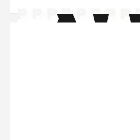
Navegación
de
entradas