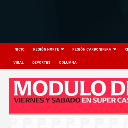
Skip
to
content
8columnas
8columnas
INICIO
REGIÓN NORTE
REGIÓN CARBONIFERA
R
VIRAL
DEPORTES
COLUMNA