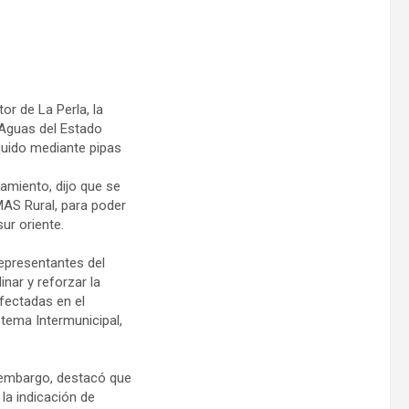
or de La Perla, la
 Aguas del Estado
íquido mediante pipas
amiento, dijo que se
AS Rural, para poder
ur oriente.
representantes del
nar y reforzar la
afectadas en el
tema Intermunicipal,
n embargo, destacó que
la indicación de