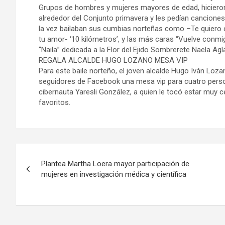
Grupos de hombres y mujeres mayores de edad, hiciero
alrededor del Conjunto primavera y les pedían canciones
la vez bailaban sus cumbias norteñas como –Te quiero 
tu amor- ‘10 kilómetros’, y las más caras “Vuelve conmi
“Naila” dedicada a la Flor del Ejido Sombrerete Naela Agl
REGALA ALCALDE HUGO LOZANO MESA VIP
Para este baile norteño, el joven alcalde Hugo Iván Loz
seguidores de Facebook una mesa vip para cuatro pers
cibernauta Yaresli González, a quien le tocó estar muy 
favoritos.
Navegación
Plantea Martha Loera mayor participación de
de
mujeres en investigación médica y científica
entradas