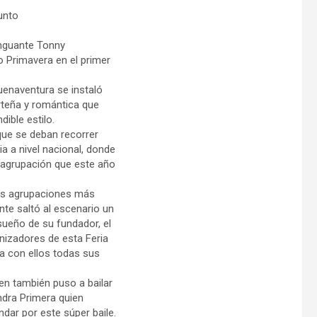
unto
enguante Tonny
o Primavera en el primer
uenaventura se instaló
rteña y romántica que
ible estilo.
que se deban recorrer
a a nivel nacional, donde
a agrupación que este año
las agrupaciones más
nte saltó al escenario un
sueño de su fundador, el
nizadores de esta Feria
ta con ellos todas sus
en también puso a bailar
ndra Primera quien
indar por este súper baile.