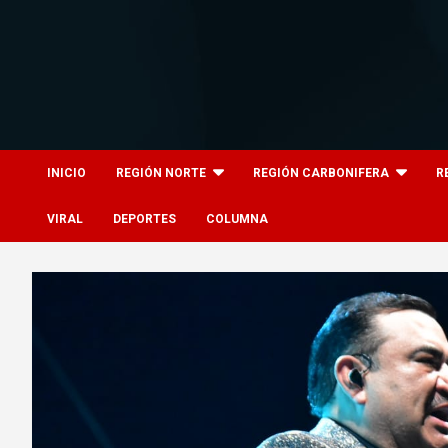
Skip
to
content
8columnas
8columnas
INICIO
REGIÓN NORTE
REGIÓN CARBONIFERA
R
VIRAL
DEPORTES
COLUMNA