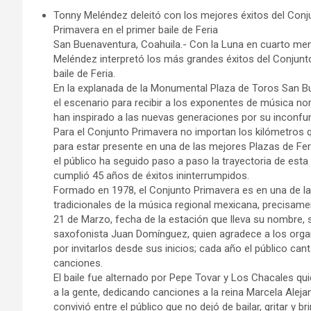
Tonny Meléndez deleitó con los mejores éxitos del Conj
Primavera en el primer baile de Feria
San Buenaventura, Coahuila.- Con la Luna en cuarto m
Meléndez interpretó los más grandes éxitos del Conjunt
baile de Feria.
En la explanada de la Monumental Plaza de Toros San B
el escenario para recibir a los exponentes de música no
han inspirado a las nuevas generaciones por su inconfund
Para el Conjunto Primavera no importan los kilómetros 
para estar presente en una de las mejores Plazas de Feri
el público ha seguido paso a paso la trayectoria de est
cumplió 45 años de éxitos ininterrumpidos.
Formado en 1978, el Conjunto Primavera es en una de 
tradicionales de la música regional mexicana, precisame
21 de Marzo, fecha de la estación que lleva su nombre, 
saxofonista Juan Domínguez, quien agradece a los orga
por invitarlos desde sus inicios; cada año el público can
canciones.
El baile fue alternado por Pepe Tovar y Los Chacales qui
a la gente, dedicando canciones a la reina Marcela Aleja
convivió entre el público que no dejó de bailar, gritar y br