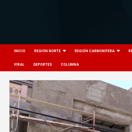
Skip
to
content
8columnas
8columnas
INICIO
REGIÓN NORTE
REGIÓN CARBONIFERA
R
VIRAL
DEPORTES
COLUMNA