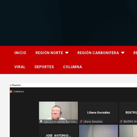
Skip
to
content
8columnas
8columnas
INICIO
REGIÓN NORTE
REGIÓN CARBONIFERA
R
VIRAL
DEPORTES
COLUMNA