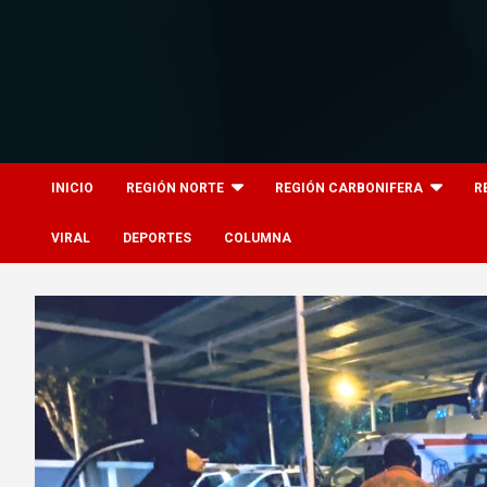
Skip
to
content
8columnas
8columnas
INICIO
REGIÓN NORTE
REGIÓN CARBONIFERA
R
VIRAL
DEPORTES
COLUMNA