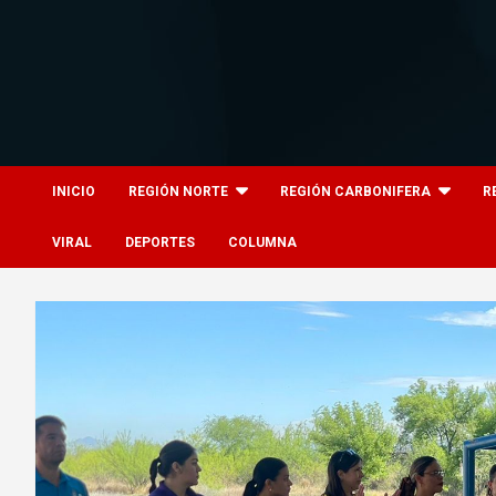
Skip
to
content
8columnas
8columnas
INICIO
REGIÓN NORTE
REGIÓN CARBONIFERA
R
VIRAL
DEPORTES
COLUMNA