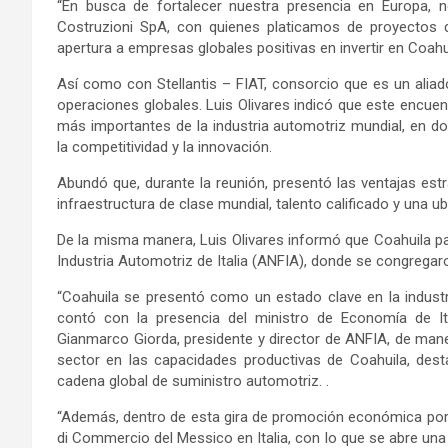
“En busca de fortalecer nuestra presencia en Europa,
Costruzioni SpA, con quienes platicamos de proyectos d
apertura a empresas globales positivas en invertir en Coahuil
Así como con Stellantis – FIAT, consorcio que es un alia
operaciones globales. Luis Olivares indicó que este encuent
más importantes de la industria automotriz mundial, en 
la competitividad y la innovación.
Abundó que, durante la reunión, presentó las ventajas est
infraestructura de clase mundial, talento calificado y una ub
De la misma manera, Luis Olivares informó que Coahuila pa
Industria Automotriz de Italia (ANFIA), donde se congregar
“Coahuila se presentó como un estado clave en la industr
contó con la presencia del ministro de Economía de Ita
Gianmarco Giorda, presidente y director de ANFIA, de mane
sector en las capacidades productivas de Coahuila, des
cadena global de suministro automotriz. .
“Además, dentro de esta gira de promoción económica por 
di Commercio del Messico en Italia, con lo que se abre una 