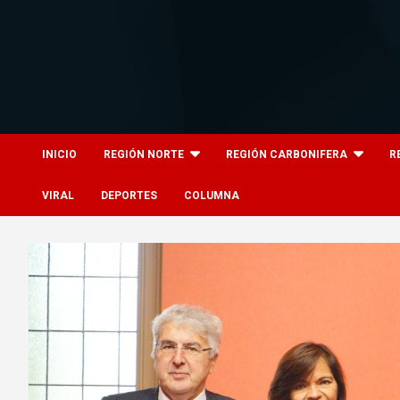
Skip
to
content
8columnas
8columnas
INICIO
REGIÓN NORTE
REGIÓN CARBONIFERA
R
VIRAL
DEPORTES
COLUMNA