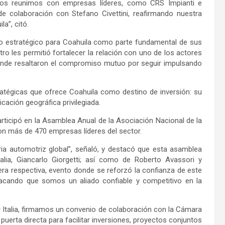
 nos reunimos con empresas líderes, como CRS Impianti e
e colaboración con Stefano Civettini, reafirmando nuestra
a”, citó.
do estratégico para Coahuila como parte fundamental de sus
ro les permitió fortalecer la relación con uno de los actores
donde resaltaron el compromiso mutuo por seguir impulsando
ratégicas que ofrece Coahuila como destino de inversión: su
icación geográfica privilegiada.
rticipó en la Asamblea Anual de la Asociación Nacional de la
on más de 470 empresas líderes del sector.
ia automotriz global”, señaló, y destacó que esta asamblea
lia, Giancarlo Giorgetti; así como de Roberto Avassori y
ra respectiva, evento donde se reforzó la confianza de este
tacando que somos un aliado confiable y competitivo en la
Italia, firmamos un convenio de colaboración con la Cámara
puerta directa para facilitar inversiones, proyectos conjuntos