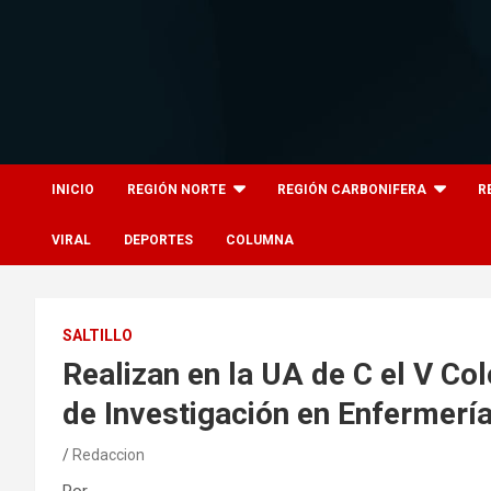
Skip
to
content
8columnas
8columnas
INICIO
REGIÓN NORTE
REGIÓN CARBONIFERA
R
VIRAL
DEPORTES
COLUMNA
SALTILLO
Realizan en la UA de C el V Co
de Investigación en Enfermerí
Redaccion