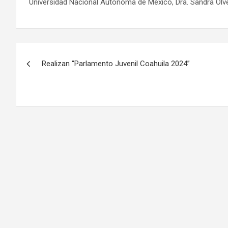
Universidad Nacional Autónoma de México, Dra. Sandra Olve
Navegación
Realizan “Parlamento Juvenil Coahuila 2024”
de
entradas