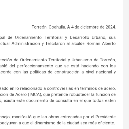
Torreón, Coahuila. A 4
de diciembre
de 2024.
pal de Ordenamiento Territorial y Desarrollo Urbano, sus
ctual A
dministración
y
felicitaron a
l
alcalde Román Alberto
rección de Ordenamiento Territorial y Urbanismo de Torreón,
abl
ó
del perfeccionamiento que se está haciendo con los
rde con las políticas de construcción a nivel nacional y
izado en lo relacionado a
controversia
s
en términos de acero,
ucción de Acero (IMCA), que
pretende
robustecer la función de
, exista este documento de consulta en el que todos est
é
n
onsejo
,
manifestó que las obras entregadas por el Presidente
oadyuvan a que el dinamismo de la ciudad sea más eficiente
.