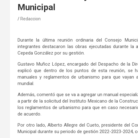
Municipal
Redaccion
Durante la
última
reunión ordinaria del Consejo Munici
integrantes destacaron
las obras
ejecutadas durante la a
Cepeda González
por su gestión.
Gustavo Muñoz López, encargado del Despacho de la
D
i
ex
plicó
que dentro de los puntos de esta reunión
,
se h
manuales y reglamentos de urbanismo para que vayan aco
mundial.
Además, comentó que
se va a agregar un manual
especial
a partir de la
solicitud del Instituto Mexicano de la Constr
los reglamentos de urbanismo p
ara que en
caso
necesario
de acuerdo.
Por
otro lado,
Alberto Allegre del Cueto, presidente del C
Municipal
durante su periodo de gestión 2022-2023-2024,
c