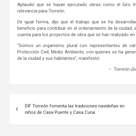
A
plaudió que se hayan ejecutado obras como el Giro I
relevancia
para Torreón.
De igual forma,
d
ijo que el trabajo que se ha desarroll
beneficio para contribuir en el ordenamiento de la ciudad
, 
cuenta para los proyectos de obra que se han realizado
en 
“
Somos
un organismo plural con representantes de cá
Protección Civil, Medio Ambiente, con quienes se ha gene
de la ciudad y sus habitantes”, manifestó.
– Torreón ¡S
Navegación
DIF Torreón fomenta las tradiciones navideñas en
de
niños de Casa Puente y Casa Cuna
entradas