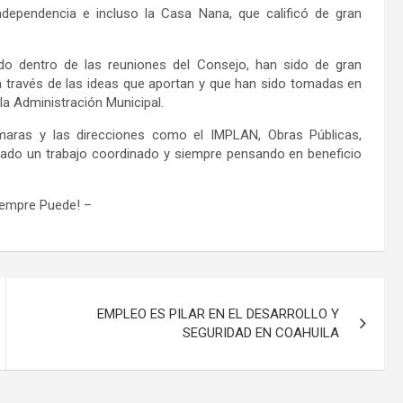
ndependencia e incluso la Casa Nana
, que calificó
de
gran
ado dentro de las reuniones del
C
onsejo, han sido de gran
a través de las id
e
as que aportan y que han
sido tomadas en
la A
dministración
Municipal.
maras y las direcciones
como el
IMPLAN, Obras Públicas,
rado un trabajo coordinado y siempre pensando en beneficio
iempre Puede!
–
EMPLEO ES PILAR EN EL DESARROLLO Y
SEGURIDAD EN COAHUILA