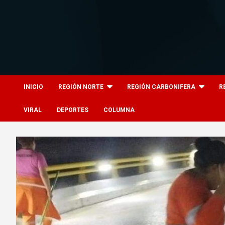
Skip
to
content
8columnas
8columnas
INICIO
REGIÓN NORTE
REGIÓN CARBONIFERA
R
VIRAL
DEPORTES
COLUMNA