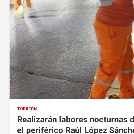
TORREÓN
Realizarán labores nocturnas 
el periférico Raúl López Sánch