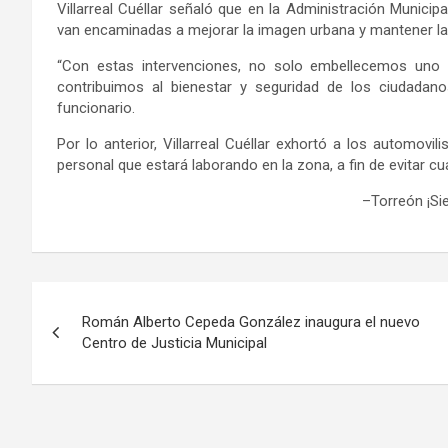
Villarreal Cuéllar
s
eñaló que
en la Administración Munici
van encaminadas a mejorar la imagen urbana y
mantener
l
“Con estas intervenciones, no solo embellecemos uno
contribuimos al bienestar y seguridad de los ciudadanos
funcionario
.
Por lo anterior, Villarreal Cuéllar
exhortó a los automovili
personal que estará laborando en la zona, a fin de evitar cu
–
Torreón ¡S
Navegación
Román Alberto Cepeda González inaugura el nuevo
de
Centro de Justicia Municipal
entradas