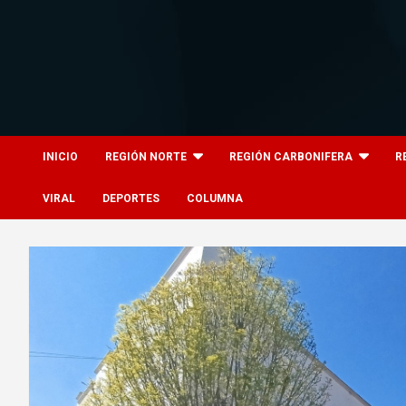
Skip
to
content
8columnas
8columnas
INICIO
REGIÓN NORTE
REGIÓN CARBONIFERA
R
VIRAL
DEPORTES
COLUMNA