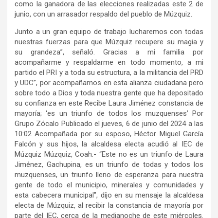
como la ganadora de las elecciones realizadas este 2 de
junio, con un arrasador respaldo del pueblo de Múzquiz.
Junto a un gran equipo de trabajo lucharemos con todas
nuestras fuerzas para que Múzquiz recupere su magia y
su grandeza”, señaló. Gracias a mi familia por
acompañarme y respaldarme en todo momento, a mi
partido el PRI y a toda su estructura, a la militancia del PRD
y UDC”, por acompañarnos en esta alianza ciudadana pero
sobre todo a Dios y toda nuestra gente que ha depositado
su confianza en este Recibe Laura Jiménez constancia de
mayoría; ‘es un triunfo de todos los muzquenses’ Por
Grupo Zócalo Publicado el jueves, 6 de junio del 2024 a las
10:02 Acompañada por su esposo, Héctor Miguel García
Falcón y sus hijos, la alcaldesa electa acudió al IEC de
Múzquiz Múzquiz, Coah.- “Este no es un triunfo de Laura
Jiménez, Gachupina, es un triunfo de todas y todos los
muzquenses, un triunfo lleno de esperanza para nuestra
gente de todo el municipio, minerales y comunidades y
esta cabecera municipal”, dijo en su mensaje la alcaldesa
electa de Múzquiz, al recibir la constancia de mayoría por
parte del IEC, cerca de la medianoche de este miércoles.