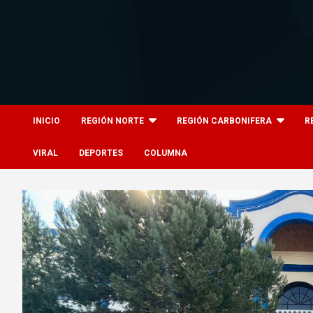
Skip
to
content
8columnas
8columnas
INICIO
REGIÓN NORTE
REGIÓN CARBONIFERA
R
VIRAL
DEPORTES
COLUMNA