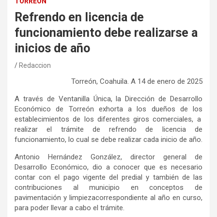
TORREÓN
Refrendo en licencia de
funcionamiento debe realizarse a
inicios de año
Redaccion
Torreón, Coahuila. A 14
de enero de 2025
A través de Ventanilla Única, la Dirección de Desarrollo
Económico de Torreón exhorta a los
dueños de los
establecimientos
de los diferentes giros comerciales,
a
realizar
el
trámite de refrendo de
l
icencia de
f
uncionamiento,
lo cual
se debe realizar
cada inicio de año
.
Antonio Hernández González, director general de
Desarrollo Económico, dio a conocer que es necesario
contar
con el pago
vigente
de
l
predial y
también de
las
contribuciones al municipio
en conceptos
de
pavimentación y limpieza
c
orrespondiente a
l año
en curso
,
para poder llevar a cabo el trámite
.