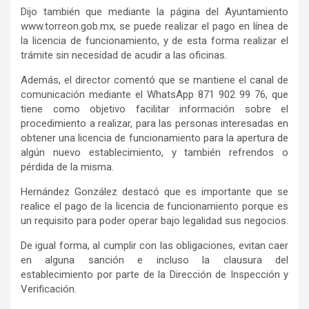
Dijo también
que
mediante la página del Ayuntamiento
www.torreon.gob.mx, se puede realizar el pago
en línea
de
la
l
icencia de
f
uncionamiento, y de esta forma realizar el
trámite sin necesidad de acudir a las oficinas.
Además,
el director
comentó
que
se
man
tiene el canal de
comunicación mediante el WhatsApp 871 902 99 76, que
tiene como objetivo facilitar información sobre el
procedimiento
a
realizar
,
para l
as personas interesadas en
obtener una licencia de funcionamiento para la apertura de
algún nuevo establecimiento
, y también refrendos o
pérdida de la misma.
Hernández González
destacó
que es importante que se
realice el pago de la
l
icencia de
f
uncionamiento
porque es
un requisito para poder operar bajo legalidad sus negocios
.
De igual forma, al cumplir con las obligaciones,
evita
n
caer
en
alguna sanción e incluso la clausura del
establecimiento
por parte de la Dirección de Inspección y
Verificación.