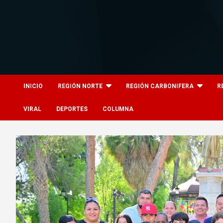
Skip
to
content
8columnas
8columnas
INICIO
REGIÓN NORTE
REGIÓN CARBONIFERA
R
VIRAL
DEPORTES
COLUMNA