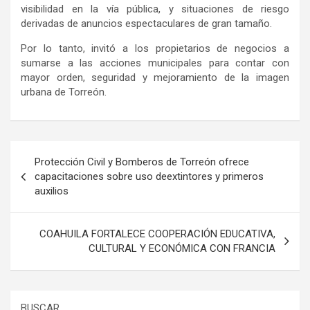
visibilidad en la vía pública
,
y situaciones de riesgo
derivadas de anuncios espectaculares de gran tamaño.
Por lo tanto,
invitó a los propietarios de negocios a
sum
arse
a las acciones municipales para
contar con
mayor orden
, seguridad
y
mejoramiento de la imagen
urbana de Torreón.
Navegación
Protección Civil y Bomberos de Torreón ofrece
de
capacitaciones sobre uso deextintores y primeros
auxilios
entradas
COAHUILA FORTALECE COOPERACIÓN EDUCATIVA,
CULTURAL Y ECONÓMICA CON FRANCIA
BUSCAR