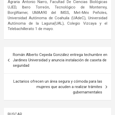
Agraria Antonio Narro, Facultad De Ciencias Biológicas
UJED, Ibero Torreón, Tecnológico de Monterrey,
BorgWarner
, UMAA90 del IMSS,
Met-Méx
Peñoles,
Universidad Autónoma de Coahuila
(UAdeC)
, Universidad
Autónoma de la Laguna
(UAL)
, Colegio Vizcaya y
el
Telebachillerato 1 de
m
ayo.
Navegación
Román Alberto Cepeda González entrega techumbre en
de
Jardines Universidad y anuncia instalación de caseta de
seguridad
entradas
Lactarios ofrecen un área segura y cómoda para las
mujeres que acuden a realizar trámites
gubernamentales
BUSCAR