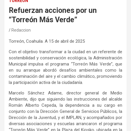
TORREÓN
Refuerzan acciones por un
“Torreón Más Verde”
Redaccion
Torreón, Coahuila
. A
15
de
abril
de 202
5
Con el
objetivo transformar a la ciudad en un referente de
sostenibilidad y conservación ecológica,
la Administración
Municipal impulsa el
programa “Torreón Más Verde”
, que
en su arranque abordó
desafíos ambientales como la
contaminación del aire y el cambio climático, promoviendo
la participación activa de la ciudadanía.
Marcelo Sánchez
Adame, director general
de Medio
Ambiente
, dijo que s
iguiendo las instrucciones del alcalde
Román Alberto Cepeda, la
dependencia a su cargo
en
conjunto con la Dirección General de
Servicios Públicos,
la
Dirección de la Juventud,
y
el
IMPLAN
,
y
acompañados por
diversas asociaciones y escuelas
arrancaron el
programa
“Torreón Más Verde”
en la Plaza del Kiosko, ubicada en la