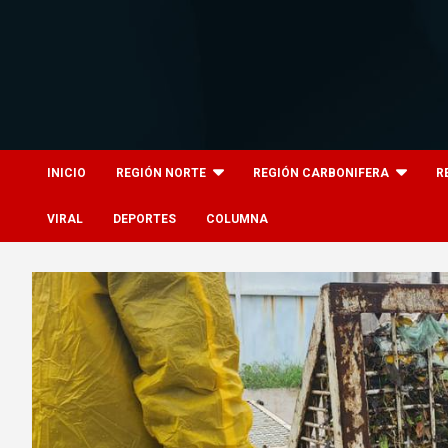
Skip
to
content
8columnas
8columnas
INICIO
REGIÓN NORTE
REGIÓN CARBONIFERA
R
VIRAL
DEPORTES
COLUMNA