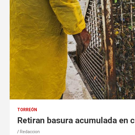
TORREÓN
Retiran basura acumulada en 
Redaccion