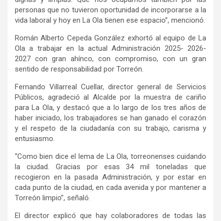
personas que
no
tuvieron
oportunidad de incorporarse a la
vida laboral y hoy en La Ola tienen ese espacio”, mencionó.
Román Alberto
Cepeda González exhortó al equipo de La
Ola a trabajar en la actual Administración
2025- 2026-
2027 con gran ahínco, con compromiso, con un gran
sentido de responsabilidad por Torreón
.
Fernando Villarreal Cuellar
, director g
eneral de Servicios
Públicos
, agradeció al
A
lcalde
por
la
muestra de cariño
para
La Ola
, y
destacó
que a lo largo de los tres años de
haber iniciado, los trabajadores se
han ganado el corazón
y el respeto de la
ciudadanía
con su trabajo, carisma
y
entusiasmo
.
“Como
bien dice el lema
de La Ola
, torreonenses cuidando
la ciudad
. G
racias por esas 34 mil toneladas que
recogieron en la pasada Administración,
y por estar
en
cada punto de la ciudad, en cada avenida
y por
mantener a
Torreón limpio
”,
señaló
.
El director
explicó
que hay
colaboradores de todas las