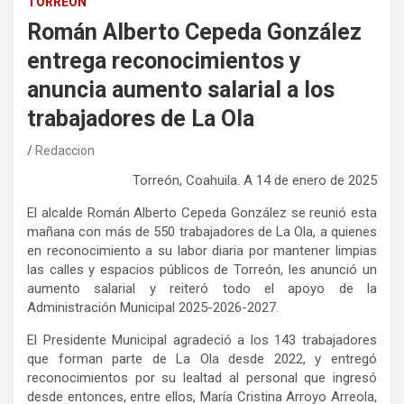
TORREÓN
Román Alberto Cepeda González
entrega reconocimientos y
anuncia aumento salarial a los
trabajadores de La Ola
Redaccion
Torreón, Coahuila
. A
14
de enero
de 202
5
El alcalde
Román
Alberto
Cepeda González
se reunió esta
mañana con más de 550 trabajadores de La Ola, a quienes
en reconocimiento a su labor diaria por mantener limpias
las calles y espacios públicos de
Torreón, les
anunció un
aumento salarial y reiteró
todo
el apoyo
de la
Administración Municipal 2025-2026-2027.
E
l Presidente Municipal agradeció a los 143 trabajadores
que
forman
parte de La Ola desde
202
2, y
entregó
r
econocimientos por su lealtad
al personal que ingresó
desde entonces,
entre
ellos, María
Cristina Arroyo Arreola
,