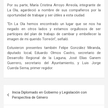
Por su parte,
María Cristina Arroyo Arreola,
i
ntegrante de
La Ola
, agardeció a nombre de sus compañeros por la
oportunidad de trabajar y ser útiles a esta ciudad.
“En La Ola hemos encontrado un lugar que se nos ha
negado en otros lados y estamos orgullosos de ser
partícipes del plan de trabajo de cambiar y embellecer la
imagen de mi querido Torreón
”, señaló.
Estuvieron presentes también
Felipe González Miranda,
d
iputado
l
ocal
;
Eduardo Olmos Castro,
s
ecretario
de
Desarrollo Regional de la Laguna
;
José Elías Ganem
Guerrero,
s
ecretario
del Ayuntamiento
;
y
Luis Jorge
Cuerda Serna,
p
rimer
r
egidor
.
Navegación
Inicia Diplomado en Gobierno y Legislación con
de
Perspectiva de Género
entradas