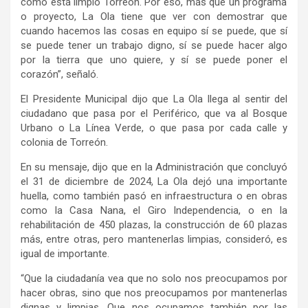
como está limpio Torreón. Por eso, m
ás que un programa
o proyecto,
L
a
O
la tiene que ver con demostrar que
cuando hacemos las cosas en equipo sí se
puede
, que s
í
se puede tener un trabajo digno, sí se
puede
hacer algo
por la tierra que uno quiere,
y s
í se puede poner el
corazón
”, señaló
.
El Presidente Municipal dijo
que La Ola llega al sentir del
ciudadano que
pasa por el
P
eriférico, que va al
B
osque
U
rbano
o La L
ínea
V
erde, o que pasa por cada calle y
colonia de
T
orreón
.
En su mensaje, dijo que en l
a
A
dministración que concluyó
el 31 de diciembre de 2024
, L
a
O
la dejó una
importante
huella,
como también
pasó
en infraestructura o
en obras
como la
C
asa
N
ana
,
el
G
iro
I
ndependencia,
o en la
rehabilitación de
450 plazas,
la construcción de
60
plazas
más, entre otras, p
ero mantenerlas limpias
, consideró,
es
igual de importante
.
“
Que la
ciudadanía
vea que no solo nos preocupamos por
hacer obras, sino que nos preocupamos por mantenerlas
dignas
y limpias
. Que nos ocupamos también por las