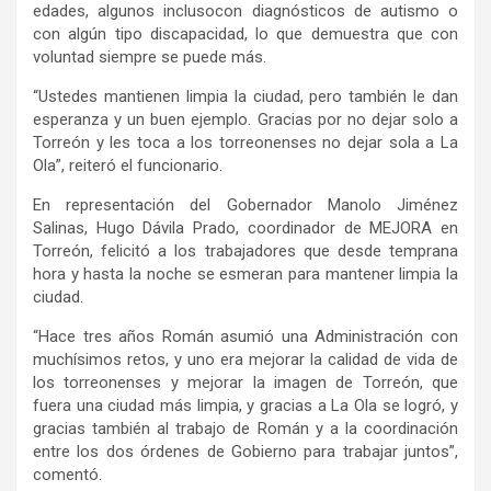
edades,
algunos
incluso
c
on
diagnósticos de
autismo
o
con algún tipo
discapacidad
, lo que demuestra que con
voluntad siempre se puede más.
“
Ustedes mantienen limpia la ciudad, pero también le dan
esperanza y un buen ejemplo
.
Gracias por no dejar solo a
Torreón y les toca a los torreonenses no dejar sola a
L
a
O
la
”, reiteró
el funcionario.
En representación del Gobernador
Manolo Jiménez
Salinas
,
Hugo Dávila Prado,
c
oordinador de MEJORA en
Torreón
,
felicitó a los trabajadores que desde temprana
hora y hasta la noche
se esmeran
p
ara mantener
limpia la
ciudad
.
“H
ace tres años Román asumió una
A
dministración con
muchísimos retos
,
y uno era mejorar la calidad de vida de
los torreonenses y mejorar la imagen de Torreón, que
fuera una ciudad más limpia
,
y gracias a
L
a
O
la se logró
,
y
gracias también al trabajo de Román
y
a
la coordinación
entre los dos órdenes de
G
obierno para trabajar
juntos”,
comentó.