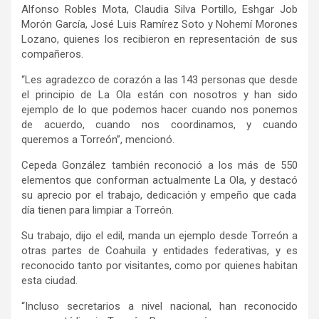
Alfonso Robles Mota
,
Claudia Silva Portillo, Eshgar Job
Morón García, José Luis Ramírez Soto
y
Nohemí Morones
Lozano
, quienes los recibieron en representación de sus
compañeros.
“Les agradezco de
corazón a
las
143 personas que desde
el principio de
L
a
O
la están con nosotros y han sido
ejemplo de lo que podemos hacer cuando nos ponemos
de acuerdo, cuando nos coordinamos, y cuando
queremos a Torreón
”, mencionó.
Cepeda González también
reconoció a los más de 550
elementos que conforman actualmente La Ola
, y destacó
su a
precio
por
el
trabajo, dedicación y empeño
que cada
día
tienen para
limpiar a Torreón
.
Su trabajo,
dijo el edil
, manda
un ejemplo desde Torreón a
otras partes de Coahuila
y entidades
federativas
, y es
reconocido tanto po
r visitantes
, como por quienes habitan
esta ciudad.
“Incluso s
ecretarios a nivel nacional, han reconocido