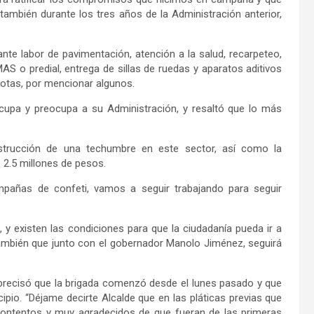
también durante los tres años de la Administración anterior,
nte labor de pavimentación, atención a la salud, recarpeteo,
S o predial, entrega de sillas de ruedas y aparatos aditivos
cotas, por mencionar algunos.
cupa y preocupa a su Administración, y resaltó que lo más
strucción de una techumbre en este sector, así como la
e 2.5 millones de pesos.
añas de confeti, vamos a seguir trabajando para seguir
, y
existen
las condiciones para que la ciudadanía pueda ir a
 también que junto con el gobernador Manolo Jiménez, seguirá
 precisó que la brigada comenzó desde el lunes pasado y que
cipio. “Déjame decirte
Alcalde
que en las pláticas previas que
ntentos y muy agradecidos de que fueran de las primeras