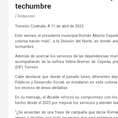
techumbre
Redaccion
Torreón, Coahuila
. A
1
1
de
abril
de 202
5
Este viernes, el presidente municipal Román Alberto Cepeda
colonia hacen más”, a la División del Norte, en donde 
techumbre.
Además de acercar los servicios de las dependencias munici
acompañando de la señora Selina Bremer de Cepeda, presid
(DIF) Torreón.
Cabe destacar
que
desde el pasado lunes, diferentes de
Públicos y Desarrollo Social, se instalaron en esta coloni
los vecinos de áreas aledañas.
En su mensaje, el
Alcalde
reforzó su compromiso con los 
hecho desde el 2022 por mejorar los servicios y atender la
“¿Se acuerdan de una frase de campaña que decía Román
vengo a decirles con todo mi equipo que aquí estamos pa