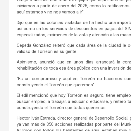
iniciamos a partir de enero del 2025, como lo ratificamos 
aquí estamos y no nos vamos a ir”.
Dijo que en las colonias visitadas se ha hecho una importa
así como en los servicios de descuentos en pagos del SIMA
especializados, exámenes de la vista y atención a las mas
Cepeda González reiteró que cada área de la ciudad le o
valioso de Torreón es su gente.
Asimismo, anunció que en unos días arrancará la con
rehabilitación de toda esa área pública con una inversión d
“Es un compromiso y aquí en Torreón no hacemos camp
construyendo el Torreón que queremos”.
El edil mencionó que hoy Torreón es seguro, tiene empleo
buscar empleo, a trabajar, a educar o educarse, y reiteró
construyendo el Torreón que todos queremos.
Héctor Iván Estrada, director general de Desarrollo
Social,
ya van más de 350 acciones realizadas
por parte del Muni
tuvimos con todos los habitantes de aquí
,
estaban muy co