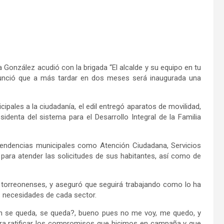
 González acudió con la brigada “El alcalde y su equipo en tu
anunció que a más tardar en dos meses será inaugurada una
pales a la ciudadanía, el edil entregó aparatos de movilidad,
enta del sistema para el Desarrollo Integral de la Familia
pendencias municipales como Atención Ciudadana, Servicios
a para atender las solicitudes de sus habitantes, así como de
torreonenses, y aseguró que seguirá trabajando como lo ha
s necesidades de cada sector.
 se queda, se queda?, bueno pues no me voy, me quedo, y
ra ratificar los compromisos que hicimos en campaña y que