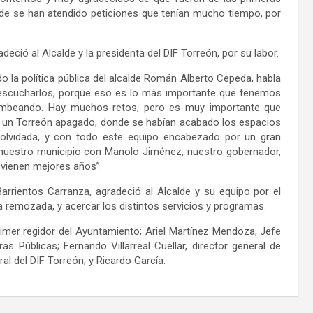
e se han atendido peticiones que tenían mucho tiempo, por
radeció al
Alcalde
y la presidenta del DIF Torreón, por su labor.
o la política pública del alcalde Román Alberto Cepeda, habla
 a escucharlos, porque eso es lo más importante que tenemos
hambeando. Hay muchos retos, pero es muy importante que
 un Torreón apagado, donde se habían acabado los espacios
olvidada, y con todo este equipo encabezado por un gran
uestro municipio con Manolo Jiménez, nuestro gobernador,
vienen mejores años”.
Barrientos Carranza, agradeció al
Alcalde
y su equipo por el
a remozada, y acercar los distintos servicios y programas.
imer regidor del Ayuntamiento; Ariel Martínez Mendoza, Jefe
s Públicas; Fernando Villarreal Cuéllar, director general de
ral del DIF Torreón; y Ricardo
García.