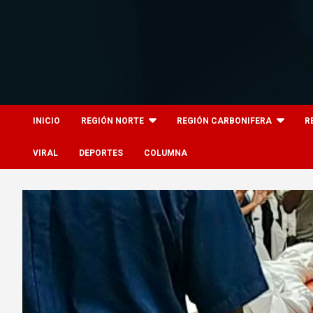
Skip
to
content
8columnas
8columnas
INICIO
REGIÓN NORTE
REGIÓN CARBONIFERA
R
VIRAL
DEPORTES
COLUMNA