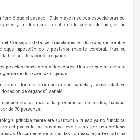
, informó que el pasado 17 de mayo médicos especialistas del
e Órganos y Tejidos número ocho en lo que va del año, en un
del Consejo Estatal de Trasplantes, el donador, de nombre
choque hipovolémico y posterior muerte cerebral. Tras su
ibilidad de ser donador de órganos.
a los posibles candidatos a donadores. Una vez que se detecta
l programa de donación de órganos.
rzamos toda la información con cautela y sensibilidad. En
la donación de órganos”, señaló.
 únicamente se realizó la procuración de tejidos, huesos,
edor de 70 personas,
ología, principalmente era sustituir un hueso ya no funcional
gro del paciente, se sustituye ese hueso por una prótesis
huesos. Únicamente se toman las córneas, la parte cristalina