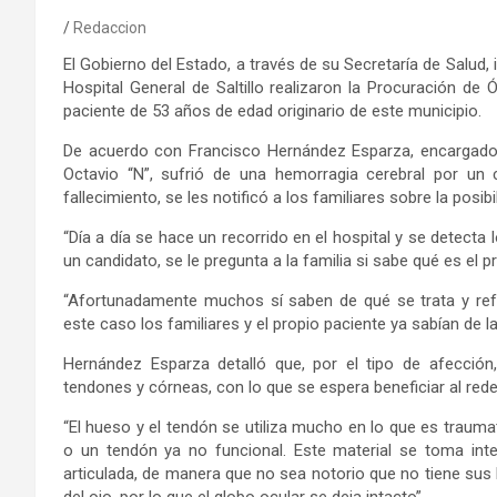
Redaccion
El Gobierno del Estado, a través de su Secretaría de Salud
Hospital General de Saltillo realizaron la Procuración d
paciente de 53 años de edad originario de este municipio.
De acuerdo con Francisco Hernández Esparza, encargado 
Octavio “N”, sufrió de una hemorragia cerebral por un 
fallecimiento, se les notificó a los familiares sobre la pos
“Día a día se hace un recorrido en el hospital y se detect
un candidato, se le pregunta a la familia si sabe qué es e
“Afortunadamente muchos sí saben de qué se trata y refo
este caso los familiares y el propio paciente ya sabían de 
Hernández Esparza detalló que, por el tipo de afección,
tendones y córneas, con lo que se espera beneficiar al red
“El hueso y el tendón se utiliza mucho en lo que es traumat
o un tendón ya no funcional. Este material se toma inte
articulada, de manera que no sea notorio que no tiene sus 
del ojo, por lo que el globo ocular se deja intacto”.