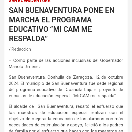
SAN BUENAVENTURA
SAN BUENAVENTURA PONE EN
MARCHA EL PROGRAMA
EDUCATIVO “MI CAM ME
RESPALDA”
Redaccion
–
Como parte de las acciones inclusivas del Gobernador
Manolo Jiménez
San Buenaventura,
Coahuila
de Zaragoza,
1
2
de
octubre
202
4
.
El municipio de San Buenaventura fue sede regional
del programa educativo de Coahuila bajo el proyecto de
escuelas de educación especial “Mi CAM me respalda”.
El alcalde de San Buenaventura, resaltó el esfuerzo que
los maestros de educación especial realizan con el
objetivo de mejorar la educación de los alumnos con más
necesidades de estimulación y apoyo
; felicitó
a los padres
de familia
por el esfuerzo que hacen con los maestros
en