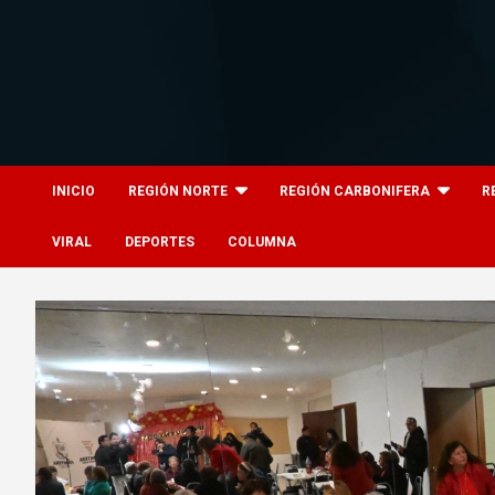
Skip
to
content
8columnas
8columnas
INICIO
REGIÓN NORTE
REGIÓN CARBONIFERA
R
VIRAL
DEPORTES
COLUMNA