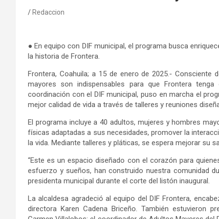
Redaccion
● En equipo con DIF municipal, el programa busca enriquecer
la historia de Frontera.
Frontera, Coahuila; a 15 de enero de 2025.- Consciente de
mayores son indispensables para que Frontera tenga o
coordinación con el DIF municipal, puso en marcha el pro
mejor calidad de vida a través de talleres y reuniones dise
El programa incluye a 40 adultos, mujeres y hombres mayo
físicas adaptadas a sus necesidades, promover la interacci
la vida. Mediante talleres y pláticas, se espera mejorar su s
“Este es un espacio diseñado con el corazón para quiene
esfuerzo y sueños, han construido nuestra comunidad du
presidenta municipal durante el corte del listón inaugural.
La alcaldesa agradeció al equipo del DIF Frontera, encabez
directora Karen Cadena Briceño. También estuvieron pr
Carmen Villalobos; el coordinador de Adultos Mayores del DI