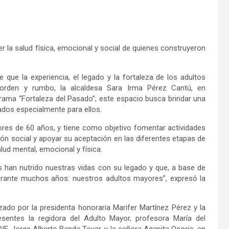
 la salud física, emocional y social de quienes construyeron
 que la experiencia, el legado y la fortaleza de los adultos
rden y rumbo, la alcaldesa Sara Irma Pérez Cantú, en
grama “Fortaleza del Pasado”; este espacio busca brindar una
ñados especialmente para ellos.
res de 60 años, y tiene como objetivo fomentar actividades
ón social y apoyar su aceptación en las diferentes etapas de
alud mental, emocional y física.
s han nutrido nuestras vidas con su legado y que, a base de
rante muchos años: nuestros adultos mayores”, expresó la
ado por la presidenta honoraria Marifer Martínez Pérez y la
esentes la regidora del Adulto Mayor, profesora María del
F, Jorge Alberto Banda Tovar, y la señora Agapita Osorio, en