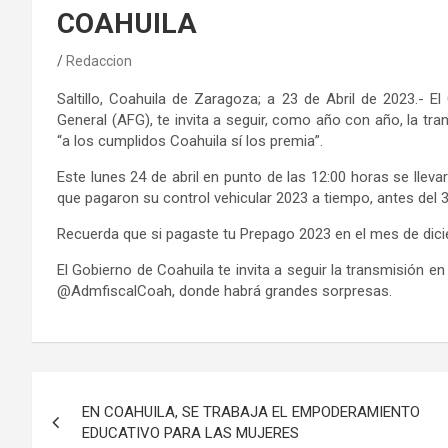
COAHUILA
Redaccion
Saltillo, Coahuila de Zaragoza; a 23 de Abril de 2023.- E
General (AFG), te invita a seguir, como año con año, la tran
“a los cumplidos Coahuila sí los premia”.
Este lunes 24 de abril en punto de las 12:00 horas se llev
que pagaron su control vehicular 2023 a tiempo, antes del
Recuerda que si pagaste tu Prepago 2023 en el mes de dicie
El Gobierno de Coahuila te invita a seguir la transmisión en
@AdmfiscalCoah, donde habrá grandes sorpresas.
Navegación
EN COAHUILA, SE TRABAJA EL EMPODERAMIENTO
de
EDUCATIVO PARA LAS MUJERES