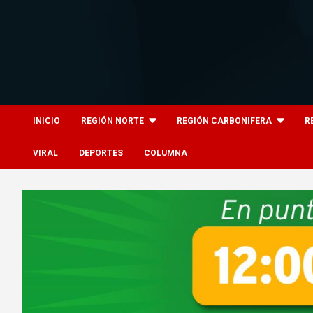
Skip
to
content
8columnas
8columnas
INICIO
REGIÓN NORTE
REGIÓN CARBONIFERA
R
VIRAL
DEPORTES
COLUMNA