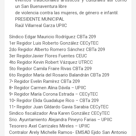
eventos tradicionales artísticos y culturales así como
un San Buenaventura libre
de violencia contra las mujeres, de género e infantil.
PRESIDENTE MUNICIPAL
Raúl Villarreal Garza UPIIC
Síndico Edgar Mauricio Rodríguez CBTa 209
1er Regidor Luis Roberto González CECyTEC
2do Regidor Alberto Romero Sánchez CBTa 209
3er RegidorJavier Flores Fuentes CEUC
4to Regidor Kevin Robert Vázquez UTRCC
5to Regidor Camila Fraire Rivas CBTa 209
6to Regidor María del Rosario Balandrán CBTa 209
7• Regidor Evelin Ramírez CBTa 209
8• Regidor Carmen Alina Dávila – UPIIC
9• Regidor María Corona Estrada – CECyTEC
10• Regidor Elida Guadalupe Rico – CBTa 209
11• Regidor Juan Gildardo Gavia Sarabia CECyTEC
Sindico fiscalizador Ana Karen González CECyTEC
Srio. Ayuntamiento Alejandra Pineyro Farias – UPIIC
Tesorero Axel Carrizales Míreles – UPIIC
Contralor Arely Michelle Ramos- EMSAD Ejido San Antonio