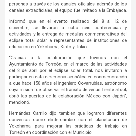
personas a través de los canales oficiales,
ade
más
de
los
canales extraoficiales
, el equipo fue invitado a la
E
mbajada.
Informó que e
n el evento realizado del
8 al
12
de
diciembre
, se llevaron a cabo seis conferencias
y
actividades y la entrega de medallas conmemorativas del
eclipse total solar a representantes de
instituciones de
educación en
Yokohama, Kioto y Tokio.
“Gracias a la colaboración que tuvimos con el
Ayuntamiento de Torreón, en el marco de las actividades
del 8 de abril por el eclipse solar total, nos invitaron a
participar en esta
ceremonia simbólica
en conmemoración
a
que hace 150 años el ingeniero Covarrubias, astrónomo
cuya misión fue observar el tránsito de venus frente al sol,
abrió las puertas de la colaboración México con Japón
”,
mencionó.
Hernández Carrillo dijo también que lograron diferentes
convenios
como el
intercambio con el planetarium de
Yokohama, para mejorar las prácticas de trabajo
en
Torreón en coordinación c
on el
M
unicipio.