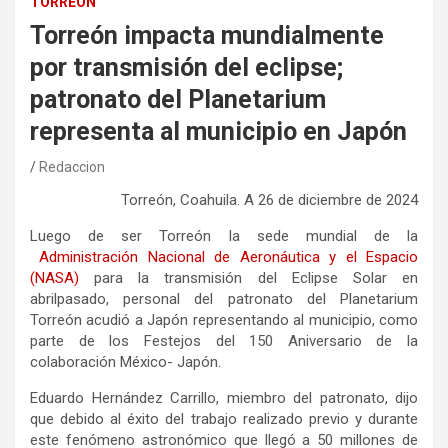
TORREÓN
Torreón impacta mundialmente
por transmisión del eclipse;
patronato del Planetarium
representa al municipio en Japón
Redaccion
Torreón, Coahuila
.
A
26
de
diciembre
de 202
4
Luego
de ser Torreón la sede
mundial
de la
Administración Nacional de Aeronáutica y el Espacio
(NASA)
para la transmisión
del Eclipse Solar en
abril
pasado
, personal del patronato del Planetarium
Torreón acudi
ó
a Japón
representando al
municipio, como
parte de los Festejos del 150 Aniversario de la
colaboración México- Japón.
Eduardo Hernández
Carrillo
, miembro del patronato, dijo
que debido al éxito del trabajo
realizado previo y durante
este fenómeno astronómico que llegó a
50 millones de