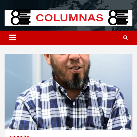
Skip
8columnas
8columnas
to
content