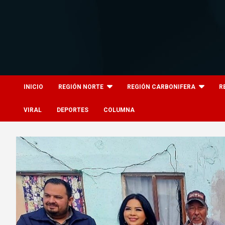
Skip
to
content
8columnas
8columnas
INICIO
REGIÓN NORTE
REGIÓN CARBONIFERA
R
VIRAL
DEPORTES
COLUMNA