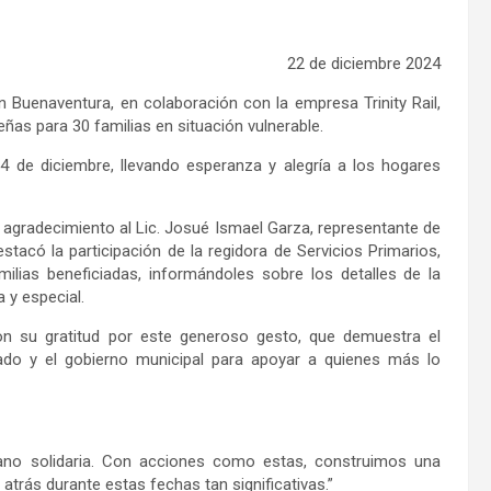
2
2
de
diciembre
202
4
 Buenaventura, en colaboración con la empresa Trinity Rail,
eñas para 30 familias en situación vulnerable.
 de diciembre, llevando esperanza y alegría a los hogares
agradecimiento al Lic. Josué Ismael Garza, representante de
stacó la participación de la regidora de Servicios Primarios,
milias beneficiadas, informándoles sobre los detalles de la
 y especial.
ron su gratitud por este generoso gesto, que demuestra el
vado y el gobierno municipal para apoyar a quienes más lo
mano solidaria. Con acciones como estas, construimos una
trás durante estas fechas tan significativas.”