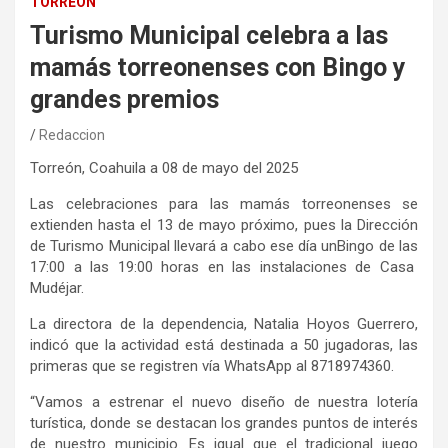
TORREÓN
Turismo Municipal celebra a las
mamás torreonenses con Bingo y
grandes premios
Redaccion
Torreón, Coahuila a
0
8
de mayo
de
l
2025
Las celebraciones para las mamás torreonenses se
extienden hasta el 13 de mayo
próximo,
pues
la
Dirección
de Turismo
Municipal
llevará
a cabo
ese día
un
Bingo
de
las
17:00 a
las
19:00 horas
en las instalaciones de Casa
Mudéjar
.
La directora
de la depen
dencia, Natalia Hoyos Guerrero
,
i
ndicó que la actividad
está destinada a 50 jugadoras,
las
primeras que se regis
tren vía WhatsApp al 8718974360
.
“Vamos a estrenar el nuevo diseño de nuestra lotería
turística, donde se destacan los grandes puntos de interés
de nuestro municipio. Es igual que el tradicional juego