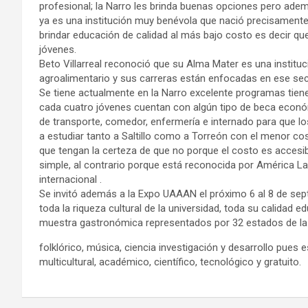
profesional; la Narro les brinda buenas opciones pero ade
ya es una institución muy benévola que nació precisamente 
brindar educación de calidad al más bajo costo es decir qu
jóvenes.
Beto Villarreal reconoció que su Alma Mater es una instituci
agroalimentario y sus carreras están enfocadas en ese sec
Se tiene actualmente en la Narro excelente programas tie
cada cuatro jóvenes cuentan con algún tipo de beca econó
de transporte, comedor, enfermería e internado para que lo
a estudiar tanto a Saltillo como a Torreón con el menor co
que tengan la certeza de que no porque el costo es accesib
simple, al contrario porque está reconocida por América Lat
internacional .
Se invitó además a la Expo UAAAN el próximo 6 al 8 de se
toda la riqueza cultural de la universidad, toda su calidad e
muestra gastronómica representados por 32 estados de la 
folklórico, música, ciencia investigación y desarrollo pues 
multicultural, académico, científico, tecnológico y gratuito.