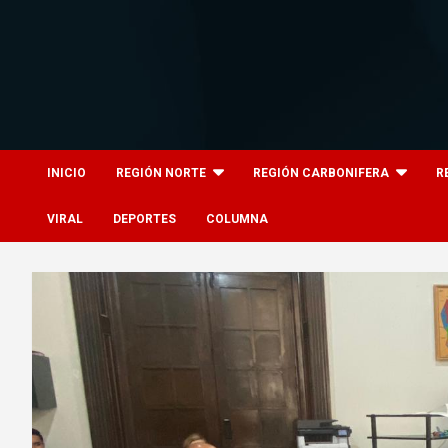
Skip
to
content
8columnas
8columnas
INICIO
REGIÓN NORTE
REGIÓN CARBONIFERA
R
VIRAL
DEPORTES
COLUMNA