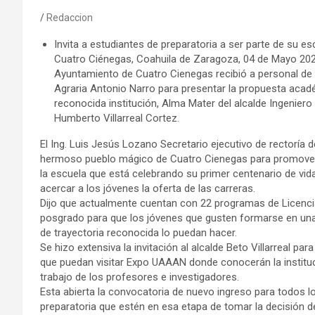
Redaccion
Invita a estudiantes de preparatoria a ser parte de su es
Cuatro Ciénegas, Coahuila de Zaragoza, 04 de Mayo 202
Ayuntamiento de Cuatro Cienegas recibió a personal de
Agraria Antonio Narro para presentar la propuesta acadé
reconocida institución, Alma Mater del alcalde Ingenie
Humberto Villarreal Cortez.
El Ing. Luis Jesús Lozano Secretario ejecutivo de rectoría 
hermoso pueblo mágico de Cuatro Cienegas para promover 
la escuela que está celebrando su primer centenario de vida
acercar a los jóvenes la oferta de las carreras.
Dijo que actualmente cuentan con 22 programas de Licenci
posgrado para que los jóvenes que gusten formarse en una i
de trayectoria reconocida lo puedan hacer.
Se hizo extensiva la invitación al alcalde Beto Villarreal par
que puedan visitar Expo UAAAN donde conocerán la institució
trabajo de los profesores e investigadores.
Esta abierta la convocatoria de nuevo ingreso para todos l
preparatoria que estén en esa etapa de tomar la decisión de