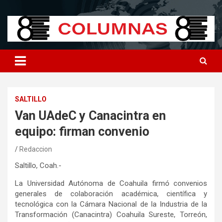
Skip
8columnas
8columnas
to
content
SALTILLO
Van UAdeC y Canacintra en
equipo: firman convenio
Redaccion
Saltillo, Coah.-
La Universidad Autónoma de Coahuila firmó convenios
generales de colaboración académica, científica y
tecnológica con la Cámara Nacional de la Industria de la
Transformación (Canacintra) Coahuila Sureste, Torreón,