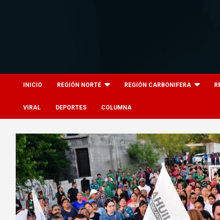
Skip
to
content
8columnas
8columnas
INICIO
REGIÓN NORTE
REGIÓN CARBONIFERA
R
VIRAL
DEPORTES
COLUMNA