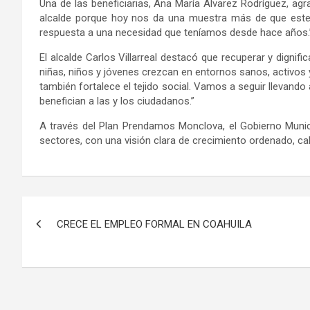
Una de las beneficiarias, Ana María Álvarez Rodríguez, agr
alcalde porque hoy nos da una muestra más de que este 
respuesta a una necesidad que teníamos desde hace años.
El alcalde Carlos Villarreal destacó que recuperar y digni
niñas, niños y jóvenes crezcan en entornos sanos, activos y
también fortalece el tejido social. Vamos a seguir llevando 
benefician a las y los ciudadanos.”
A través del Plan Prendamos Monclova, el Gobierno Munic
sectores, con una visión clara de crecimiento ordenado, cali
Navegación
CRECE EL EMPLEO FORMAL EN COAHUILA
de
entradas