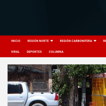
Skip
to
content
8columnas
8columnas
INICIO
REGIÓN NORTE
REGIÓN CARBONIFERA
R
VIRAL
DEPORTES
COLUMNA