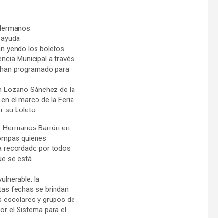
s Hermanos
 ayuda
án yendo los boletos
ncia Municipal a través
ia han programado para
án Lozano Sánchez de la
 en el marco de la Feria
r su boleto.
os Hermanos Barrón en
Compas quienes
ea recordado por todos
ue se está
lnerable, la
stas fechas se brindan
s escolares y grupos de
or el Sistema para el