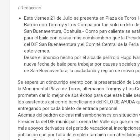
Redaccion
Este viernes 21 de Julio se presenta en Plaza de Toro
Barrón con Tommy y Los Compa por tan solo un kilo de
San Buenaventura, Coahuila.- Como pan caliente se est
para el baile con causa más cumbiambero que la Preside
del DIF San Buenaventura y el Comité Central de la Fer
este viernes.
Desde el anuncio hecho por el alcalde pelirrojo Hugo Iv
nueva fecha de baile para trabajar por causas sociales y
de San Buenaventura, la ciudadanía y región se movió po
Se espera un concurrido evento con la presentación de L
la Monumental Plaza de Toros, alternando Tommy y Los 
prometen dar lo mejor de sus éxitos para que este baile s
los asistentes así como beneficiarios del KILO DE AYUDA q
entregando por cada boleto de entrada personal.
Ademas del padrón de casi mil sambonenses en situación vu
Presidenta del DIF municipal Lorena Del Valle dijo que en e
más apoyos derivados del periodo vacacional, inscripcione
población que por falta de empleo también son atendidos p