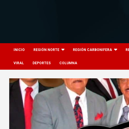
Skip
to
content
8columnas
8columnas
INICIO
REGIÓN NORTE
REGIÓN CARBONIFERA
R
VIRAL
DEPORTES
COLUMNA