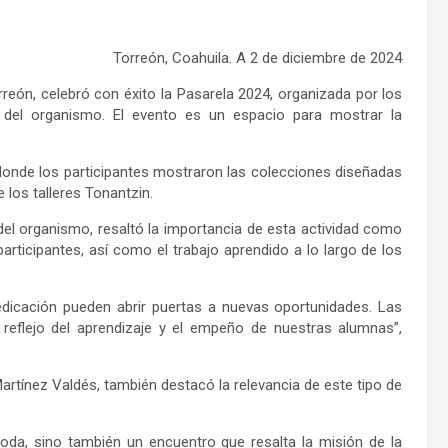
Torreón, Coahuila
.
A
2
de
diciembre
de 202
4
rreón
,
celebró con éxito la Pasarela 2024
,
organizad
a
por los
del organismo. El
evento
es un espacio para mostrar la
donde los participantes mostraron
las colecciones diseñadas
 los talleres Tonantzin.
del
organismo,
resaltó la importancia de esta actividad como
participantes
, así como el trabajo aprendido a lo largo de los
dedicación pueden abrir puertas a nuevas oportunidades. Las
 reflejo del aprendizaje y el empeño de nuestras alumnas”,
Martínez Valdés,
también destacó la relevancia de este tipo de
moda, sino también un encuentro que
resalta
la misión de
la