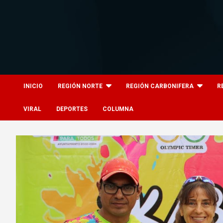
Skip
to
content
8columnas
8columnas
INICIO
REGIÓN NORTE
REGIÓN CARBONIFERA
R
VIRAL
DEPORTES
COLUMNA