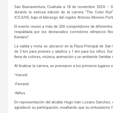
San Buenaventura,
Coahuila a 1
8
de noviembre
2024
. –
S
durante la exitosa edición de la carrera “The Color
Run
ICOJUVE
, bajo el liderazgo del regidor Antonio Moreno Porti
El evento reunió a más de 200 competidores de diferentes
respaldada por los destacados corredores olímpicos No
Keniano”.
La salida y meta se ubicaron en la Plaza Principal de San 
de 3 km para jóvenes y adultos y 1 km para los niños. Dur
llena de colores, música, animación y un ambiente familiar q
Al finalizar la carrera, se premiaron a los primeros lugares 
•
Varonil
•
Femenil
•
Niños
En representación del alcalde Hugo Iván Lozano Sánchez, el
agradeció su participación, resaltando que su entusiasmo fu