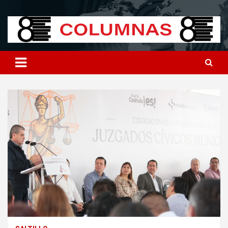
Skip
8columnas
8columnas
to
content